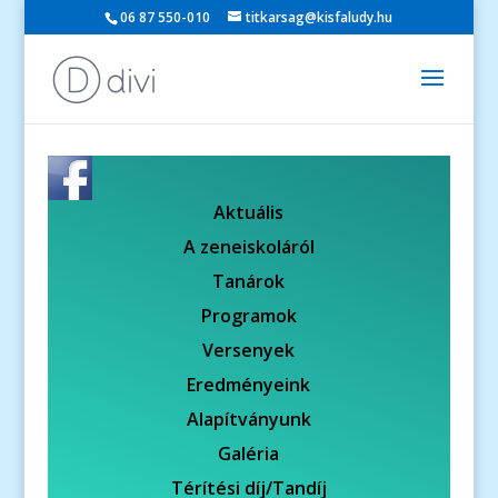
06 87 550-010
titkarsag@kisfaludy.hu
Aktuális
A zeneiskoláról
Tanárok
Programok
Versenyek
Eredményeink
Alapítványunk
Galéria
Térítési díj/Tandíj