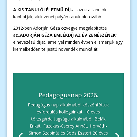
A KIS TANULÓI ÉLETMŰ DÍJ
-at azok a tanulók
kaphatják, akik zenei pályán tanulnak tovább.
2012-ben Adorján Géza özvegye megalapította
az
„ADORJÁN GÉZA EMLÉKDÍJ AZ ÉV ZENÉSZÉNEK”
elnevezésű díjat, amellyel minden évben elismerjük egy
kiemelkedően teljesítő növendék munkáját.
Pedagógusnap 2026.
Pedagógus nap alkalmából köszöntöttük
évfordulós kollégáinkat. 10 éves
törzsgárda tagsága alkalmából: Belák
Erikát, Fazekas-Cserey Annát, Horváth-
Simon Szabinát és Soós Esztert 20 éves