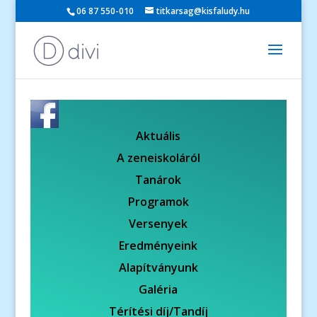
06 87 550-010
titkarsag@kisfaludy.hu
Aktuális
A zeneiskoláról
Tanárok
Programok
Versenyek
Eredményeink
Alapítványunk
Galéria
Térítési díj/Tandíj