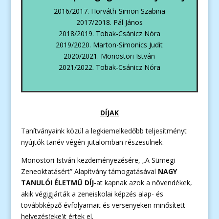
2016/2017. Horváth-Simon Szabina
2017/2018. Pál János
2018/2019. Tobak-Csánicz Nóra
2019/2020. Marton-Simonics Judit
2020/2021. Monostori István
2021/2022. Tobak-Csánicz Nóra
DÍJAK
Tanítványaink közül a legkiemelkedőbb teljesítményt
nyújtók tanév végén jutalomban részesülnek.
Monostori István kezdeményezésére, „A Sümegi
Zeneoktatásért” Alapítvány támogatásával
NAGY
TANULÓI ÉLETMŰ DÍJ
-at kapnak azok a növendékek,
akik végigjárták a zeneiskolai képzés alap- és
továbbképző évfolyamait és versenyeken minősített
helyezés(eke)t értek el.