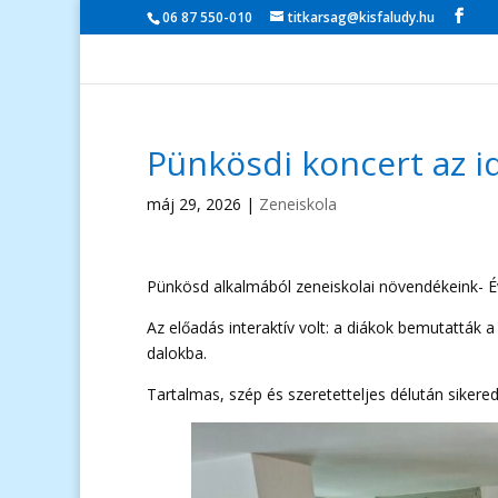
06 87 550-010
titkarsag@kisfaludy.hu
Pünkösdi koncert az 
máj 29, 2026
|
Zeneiskola
Pünkösd alkalmából zeneiskolai növendékeink- Év
Az előadás interaktív volt: a diákok bemutatták a
dalokba.
Tartalmas, szép és szeretetteljes délután sikered