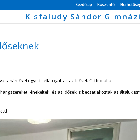
Kezdőlap
Köszöntő
Elérhetős
Kisfaludy Sándor Gimnáz
időseknek
a tanárnővel együtt- ellátogattak az Idősek Otthonába.
 hangszereket, énekeltek, és az idősek is becsatlakoztak az általuk is
ett!