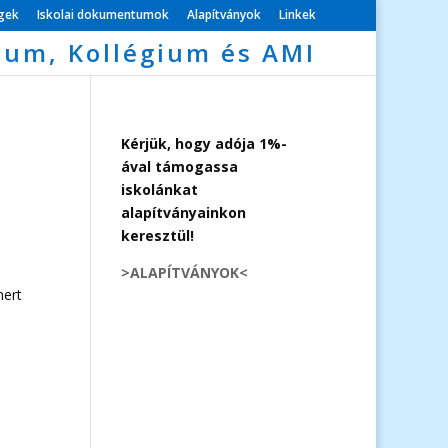
égek
Iskolai dokumentumok
Alapítványok
Linkek
ium, Kollégium és AMI
Kérjük, hogy adója 1%-
ával támogassa
iskolánkat
alapítványainkon
keresztül!
>ALAPÍTVÁNYOK<
mert