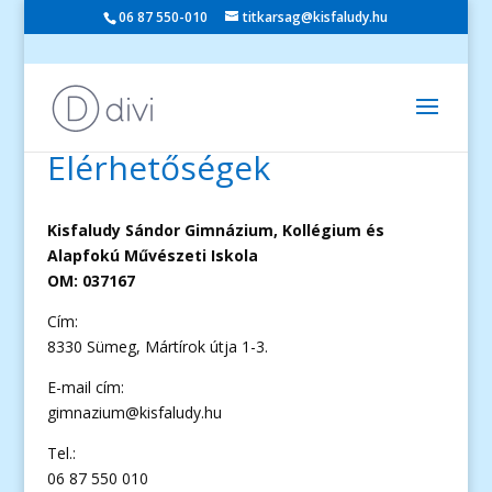
06 87 550-010
titkarsag@kisfaludy.hu
Elérhetőségek
Kisfaludy Sándor Gimnázium, Kollégium és
Alapfokú Művészeti Iskola
OM: 037167
Cím:
8330 Sümeg, Mártírok útja 1-3.
E-mail cím:
gimnazium@kisfaludy.hu
Tel.:
06 87 550 010