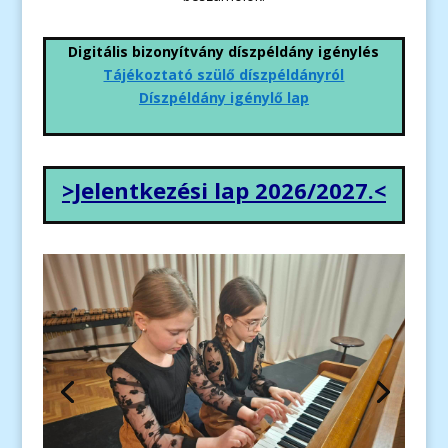
Digitális bizonyítvány díszpéldány igénylés
Tájékoztató szülő díszpéldányról
Díszpéldány igénylő lap
>Jelentkezési lap 2026/2027.<