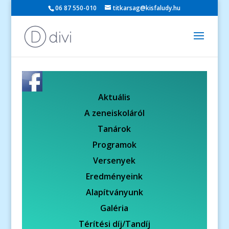
06 87 550-010
titkarsag@kisfaludy.hu
Aktuális
A zeneiskoláról
Tanárok
Programok
Versenyek
Eredményeink
Alapítványunk
Galéria
Térítési díj/Tandíj