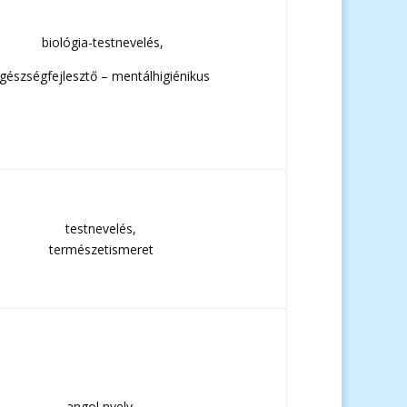
biológia-testnevelés,
gészségfejlesztő – mentálhigiénikus
testnevelés,
természetismeret
angol nyelv,