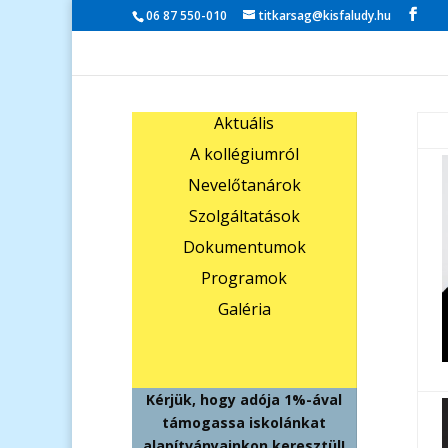
06 87 550-010
titkarsag@kisfaludy.hu
Aktuális
A kollégiumról
Nevelőtanárok
Szolgáltatások
Dokumentumok
Programok
Galéria
Kérjük, hogy adója 1%-ával
támogassa iskolánkat
alapítványainkon keresztül!