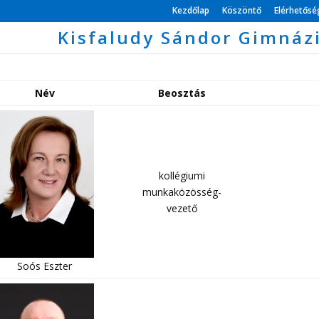
Kezdőlap
Köszöntő
Elérhetős
Kisfaludy Sándor Gimnáz
Név
Beosztás
kollégiumi
munkaközösség-
vezető
Soós Eszter