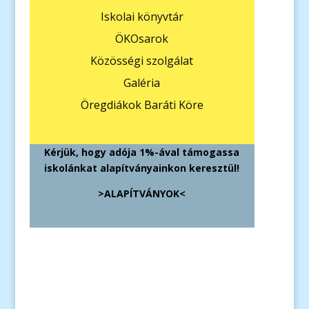
Iskolai könyvtár
ÖKOsarok
Közösségi szolgálat
Galéria
Öregdiákok Baráti Köre
Kérjük, hogy adója 1%-ával támogassa
iskolánkat alapítványainkon keresztül!
>ALAPÍTVÁNYOK<