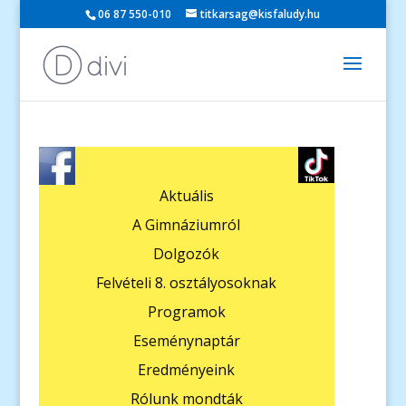
06 87 550-010
titkarsag@kisfaludy.hu
Aktuális
A Gimnáziumról
Dolgozók
Felvételi 8. osztályosoknak
Programok
Eseménynaptár
Eredményeink
Rólunk mondták