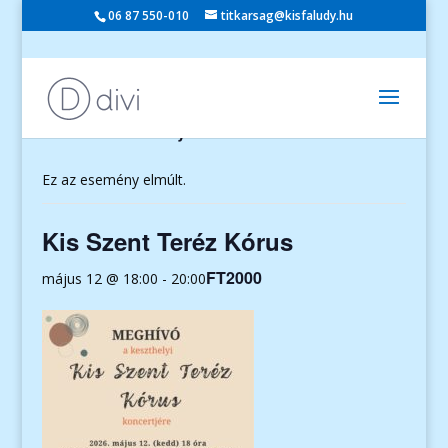
06 87 550-010
titkarsag@kisfaludy.hu
« Összes Események
Ez az esemény elmúlt.
Kis Szent Teréz Kórus
FT2000
május 12 @ 18:00
-
20:00