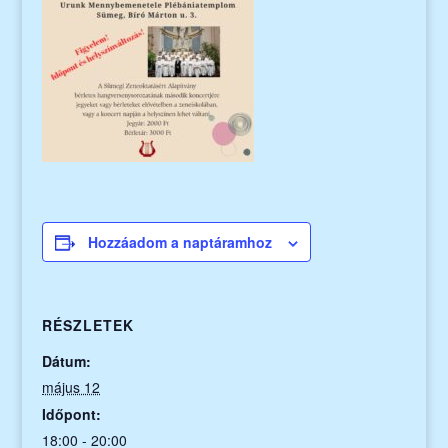
Hozzáadom a naptáramhoz
RÉSZLETEK
Dátum:
május 12
Időpont:
18:00 - 20:00