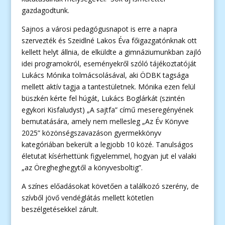
gazdagodtunk.
Sajnos a városi pedagógusnapot is erre a napra
szervezték és Szeidlné Lakos Éva főigazgatónknak ott
kellett helyt állnia, de elküldte a gimnáziumunkban zajló
idei programokról, eseményekről szóló tájékoztatóját
Lukács Mónika tolmácsolásával, aki ÖDBK tagsága
mellett aktív tagja a tantestületnek. Mónika ezen felül
büszkén kérte fel húgát, Lukács Boglárkát (szintén
egykori Kisfaludyst) „A sajtfa” című meseregényének
bemutatására, amely nem mellesleg „Az Év Könyve
2025” közönségszavazáson gyermekkönyv
kategóriában bekerült a legjobb 10 közé. Tanulságos
életutat kísérhettünk figyelemmel, hogyan jut el valaki
„az Öregheghegytől a könyvesboltig”.
A színes előadásokat követően a találkozó szerény, de
szívből jövő vendéglátás mellett kötetlen
beszélgetésekkel zárult.