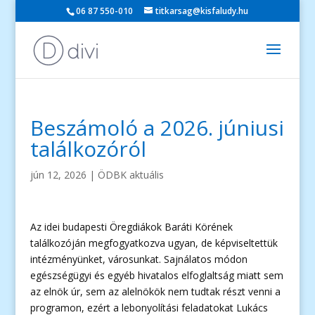
06 87 550-010
titkarsag@kisfaludy.hu
Beszámoló a 2026. júniusi
találkozóról
jún 12, 2026
|
ÖDBK aktuális
Az idei budapesti Öregdiákok Baráti Körének
találkozóján megfogyatkozva ugyan, de képviseltettük
intézményünket, városunkat. Sajnálatos módon
egészségügyi és egyéb hivatalos elfoglaltság miatt sem
az elnök úr, sem az alelnökök nem tudtak részt venni a
programon, ezért a lebonyolítási feladatokat Lukács