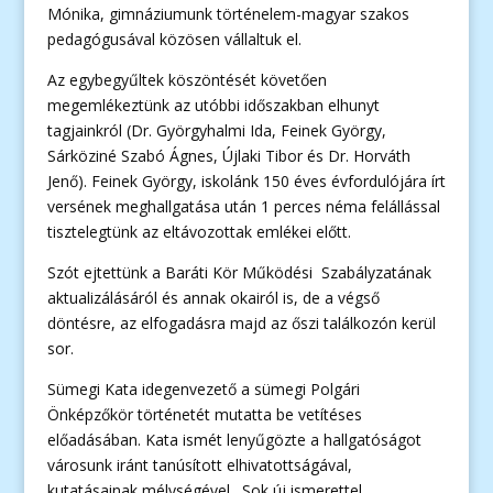
Mónika, gimnáziumunk történelem-magyar szakos
pedagógusával közösen vállaltuk el.
Az egybegyűltek köszöntését követően
megemlékeztünk az utóbbi időszakban elhunyt
tagjainkról (Dr. Györgyhalmi Ida, Feinek György,
Sárköziné Szabó Ágnes, Újlaki Tibor és Dr. Horváth
Jenő). Feinek György, iskolánk 150 éves évfordulójára írt
versének meghallgatása után 1 perces néma felállással
tisztelegtünk az eltávozottak emlékei előtt.
Szót ejtettünk a Baráti Kör Működési Szabályzatának
aktualizálásáról és annak okairól is, de a végső
döntésre, az elfogadásra majd az őszi találkozón kerül
sor.
Sümegi Kata idegenvezető a sümegi Polgári
Önképzőkör történetét mutatta be vetítéses
előadásában. Kata ismét lenyűgözte a hallgatóságot
városunk iránt tanúsított elhivatottságával,
kutatásainak mélységével. Sok új ismerettel