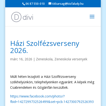
06 87 550-010
titkarsag@kisfaludy.hu
Házi Szolfézsverseny
2026.
márc 16, 2026
|
Zeneiskola
,
Zeneiskola versenyek
Múlt héten lezajlott a Házi Szolfézsverseny
székhelyünkön, telephelyeinken egyaránt. A képek még
Csabrendeken és Gógánfán keszültek.
https://www.facebook.com/photo/?
fbid=1427299732526499&set=pcb.1427300792526393