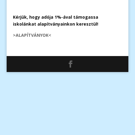
Kérjük, hogy adója 1%-ával támogassa
iskolánkat alapítványainkon keresztül!
>ALAPÍTVÁNYOK<