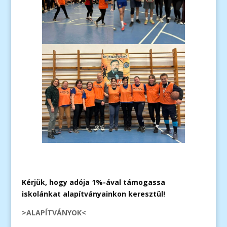
Kérjük, hogy adója 1%-ával támogassa
iskolánkat alapítványainkon keresztül!
>ALAPÍTVÁNYOK<