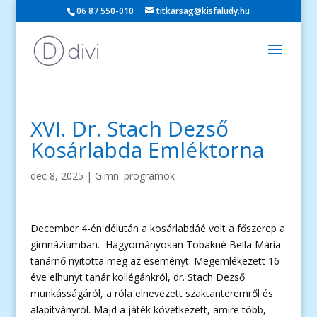
06 87 550-010
titkarsag@kisfaludy.hu
XVI. Dr. Stach Dezső
Kosárlabda Emléktorna
dec 8, 2025
|
Gimn. programok
December 4-én délután a kosárlabdáé volt a főszerep a
gimnáziumban. Hagyományosan Tobakné Bella Mária
tanárnő nyitotta meg az eseményt. Megemlékezett 16
éve elhunyt tanár kollégánkról, dr. Stach Dezső
munkásságáról, a róla elnevezett szaktanteremről és
alapítványról. Majd a játék következett, amire több,