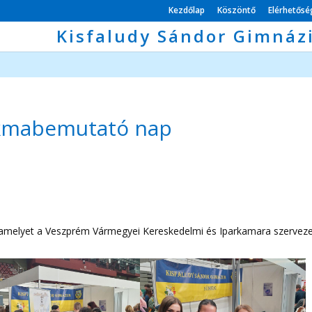
Kezdőlap
Köszöntő
Elérhetős
Kisfaludy Sándor Gimnáz
zakmabemutató nap
, amelyet a Veszprém Vármegyei Kereskedelmi és Iparkamara szerveze