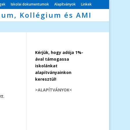
égek
Iskolai dokumentumok
Alapítványok
Linkek
ium, Kollégium és AMI
Kérjük, hogy adója 1%-
ával támogassa
iskolánkat
alapítványainkon
keresztül!
>ALAPÍTVÁNYOK<
tt.