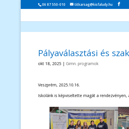
06 87 550-010
titkarsag@kisfaludy.hu
Pályaválasztási és s
okt 18, 2025
|
Gimn. programok
Veszprém, 2025.10.16.
Iskolánk is képviseltette magát a rendezvényen