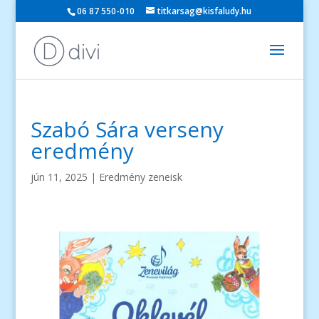
06 87 550-010
titkarsag@kisfaludy.hu
Szabó Sára verseny
eredmény
jún 11, 2025
|
Eredmény zeneisk