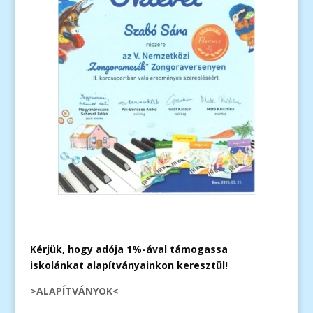
Kérjük, hogy adója 1%-ával támogassa
iskolánkat alapítványainkon keresztül!
>ALAPÍTVÁNYOK<