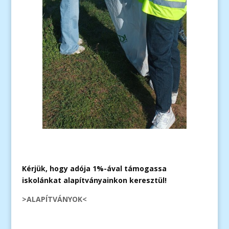
Kérjük, hogy adója 1%-ával támogassa
iskolánkat alapítványainkon keresztül!
>ALAPÍTVÁNYOK<