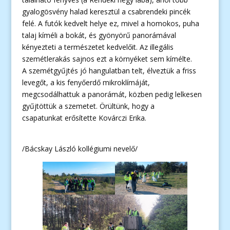
gyalogösvény halad keresztül a csabrendeki pincék
felé. A futók kedvelt helye ez, mivel a homokos, puha
talaj kíméli a bokát, és gyönyörű panorámával
kényezteti a természetet kedvelőit. Az illegális
szemétlerakás sajnos ezt a környéket sem kímélte.
A szemétgyűjtés jó hangulatban telt, élveztük a friss
levegőt, a kis fenyőerdő mikroklímáját,
megcsodálhattuk a panorámát, közben pedig lelkesen
gyűjtöttük a szemetet. Örültünk, hogy a
csapatunkat erősítette Kovárczi Erika.
/Bácskay László kollégiumi nevelő/