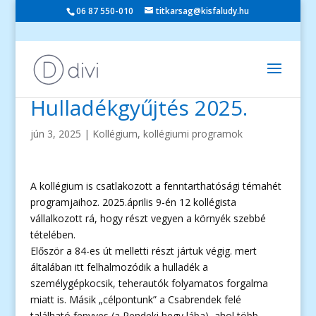
06 87 550-010
titkarsag@kisfaludy.hu
Hulladékgyűjtés 2025.
jún 3, 2025
|
Kollégium
,
kollégiumi programok
A kollégium is csatlakozott a fenntarthatósági témahét
programjaihoz. 2025.április 9-én 12 kollégista
vállalkozott rá, hogy részt vegyen a környék szebbé
tételében.
Először a 84-es út melletti részt jártuk végig. mert
általában itt felhalmozódik a hulladék a
személygépkocsik, teherautók folyamatos forgalma
miatt is. Másik „célpontunk” a Csabrendek felé
található fenyves (a Rendeki hegy lába), ahol több