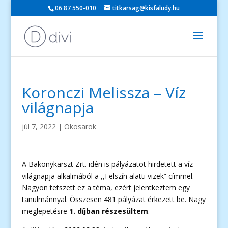
06 87 550-010
titkarsag@kisfaludy.hu
Koronczi Melissza – Víz
világnapja
júl 7, 2022
|
Ökosarok
A Bakonykarszt Zrt. idén is pályázatot hirdetett a víz
világnapja alkalmából a ,,Felszín alatti vizek” címmel.
Nagyon tetszett ez a téma, ezért jelentkeztem egy
tanulmánnyal. Összesen 481 pályázat érkezett be. Nagy
meglepetésre
1. díjban részesültem
.