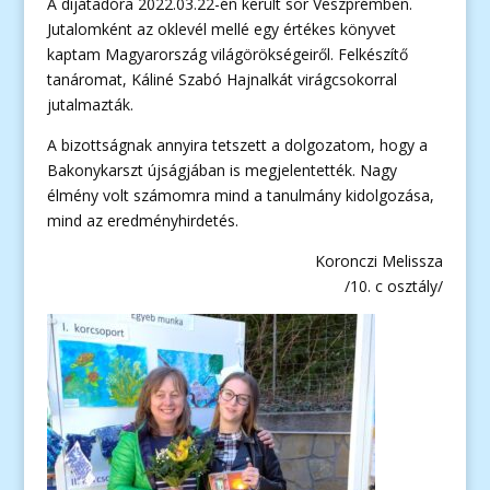
A díjátadóra 2022.03.22-én került sor Veszprémben.
Jutalomként az oklevél mellé egy értékes könyvet
kaptam Magyarország világörökségeiről. Felkészítő
tanáromat, Káliné Szabó Hajnalkát virágcsokorral
jutalmazták.
A bizottságnak annyira tetszett a dolgozatom, hogy a
Bakonykarszt újságjában is megjelentették. Nagy
élmény volt számomra mind a tanulmány kidolgozása,
mind az eredményhirdetés.
Koronczi Melissza
/10. c osztály/