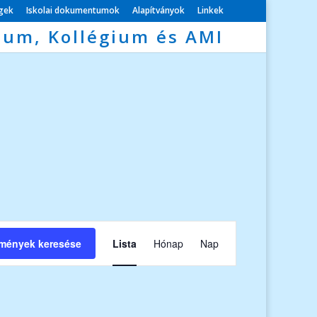
égek
Iskolai dokumentumok
Alapítványok
Linkek
ium, Kollégium és AMI
Esemény
nézet
mények keresése
Lista
Hónap
Nap
navigáció