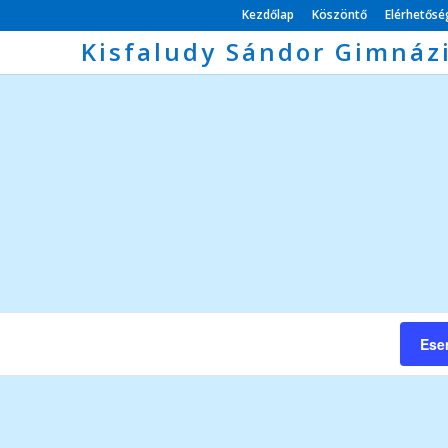
Kezdőlap
Köszöntő
Elérhetős
Kisfaludy Sándor Gimnáz
Ese